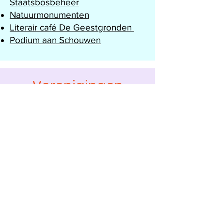
S
taatsbosbeheer
N
atuurmonumenten
Literair café De Geestgronden
Podium aan Schouwen
Verenigingen
Muziek
Gemengd koor Zilt
Koninklijke Muziekvereniging
Witte van Haemstede
Algemeen
Oranjevereniging Burgh-
Haamstede