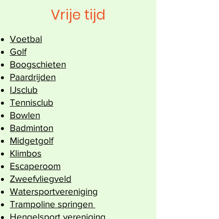
Vrije tijd
Voetbal
Golf
Boogschieten
Paardrijden
IJsclub
Tennisclub
Bowlen
Badminton
Midgetgolf
Klimbos
Escaperoom
Zweefvliegveld
Watersportvereniging
Trampoline springen
Hengelsport vereniging