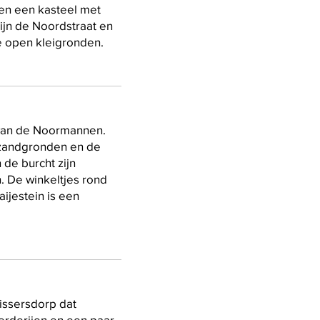
en een kasteel met
ijn de Noordstraat en
e open kleigronden.
d van de Noormannen.
nzandgronden en de
de burcht zijn
n. De winkeltjes rond
aijestein is een
issersdorp dat
erderijen en een paar