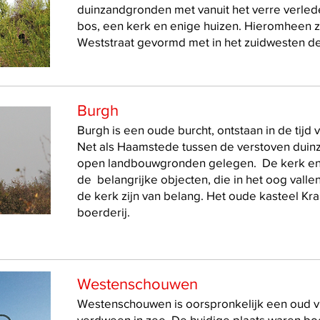
duinzandgronden met vanuit het verre verled
bos, een kerk en enige huizen. Hieromheen z
Weststraat gevormd met in het zuidwesten d
Burgh
Burgh is een oude burcht, ontstaan in de tij
Net als Haamstede tussen de verstoven dui
open landbouwgronden gelegen. De kerk en 
de belangrijke objecten, die in het oog valle
de kerk zijn van belang. Het oude kasteel Kra
boerderij.
Westenschouwen
Westenschouwen is oorspronkelijk een oud v
verdween in zee. De huidige plaats waren bo