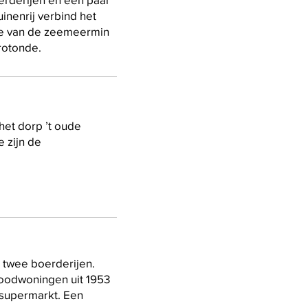
inenrij verbind het
ge van de zeemeermin
 rotonde.
het dorp ’t oude
e zijn de
 twee boerderijen.
noodwoningen uit 1953
 supermarkt. Een