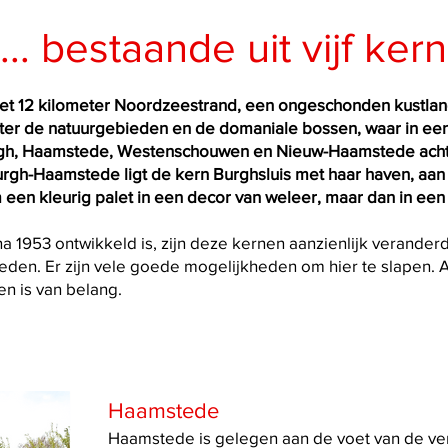
.. bestaande uit vijf ker
t 12 kilometer Noordzeestrand, een ongeschonden kustla
ter de natuurgebieden en de domaniale bossen, waar in een
rgh, Haamstede, Westenschouwen en Nieuw-Haamstede achte
urgh-Haamstede ligt de kern Burghsluis met haar haven, aa
een kleurig palet in een decor van weleer, maar dan in een e
a 1953 ontwikkeld is, zijn deze kernen aanzienlijk verander
heden. Er zijn vele goede mogelijkheden om hier te slapen.
en is van belang.
Haamstede
Haamstede is gelegen aan de voet van de ve