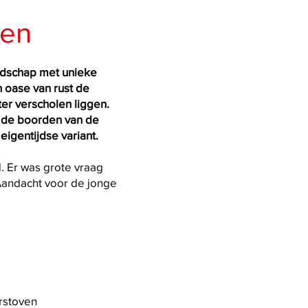
nen
ndschap met unieke
 oase van rust de
r verscholen liggen.
n de boorden van de
igentijdse variant.
d. Er was grote vraag
 Aandacht voor de jonge
rstoven