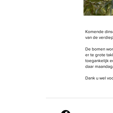
Komende dinsd
van de verdiep
De bomen worde
er te grote ta
toegankelijk e
daar maandagav
Dank u wel vo