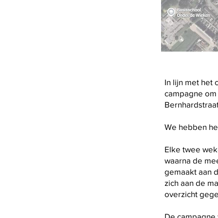
In lijn met het
campagne om t
Bernhardstraa
We hebben het
Elke twee wek
waarna de mee
gemaakt aan d
zich aan de m
overzicht geg
De campagne w