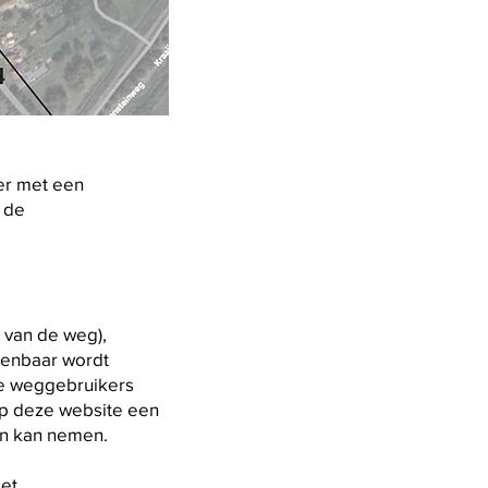
ber met een
 de
 van de weg),
kenbaar wordt
de weggebruikers
op deze website een
an kan nemen.
et.