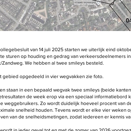
 collegebesluit van 14 juli 2025 starten we uiterlijk eind okto
e sturen op houding en gedrag van verkeersdeelnemers in
t/Zandweg. We hebben al twee smileys besteld.
 gebied opgedeeld in vier wegvakken zie foto.
en staan in een bepaald wegvak twee smileys (beide kanten
tresultaten de week erop via een speciaal informatiebord 
e weggebruikers. Zo wordt duidelijk hoeveel procent van 
aximale snelheid houden. Tevens wordt er elke vier weken 
even van de snelheidsmetingen, zodat iedereen er kennis v
ordt in ieder geval tot en met de zomer van 2026 voortgez