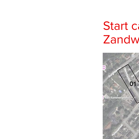
Start 
Zand