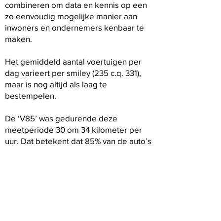
combineren om data en kennis op een
zo eenvoudig mogelijke manier aan
inwoners en ondernemers kenbaar te
maken.
Het gemiddeld aantal voertuigen per
dag varieert per smiley (235 c.q. 331),
maar is nog altijd als laag te
bestempelen.
De ‘V85’ was gedurende deze
meetperiode 30 om 34 kilometer per
uur. Dat betekent dat 85% van de auto’s
30 of 34 kilometer per uur of langzamer
rijdt. Dat is wederom een keurig
resultaat.
We hopen begin april 2026 nieuwe
meetresultaten te kunnen delen van
smileys in andere wegvakken aan de