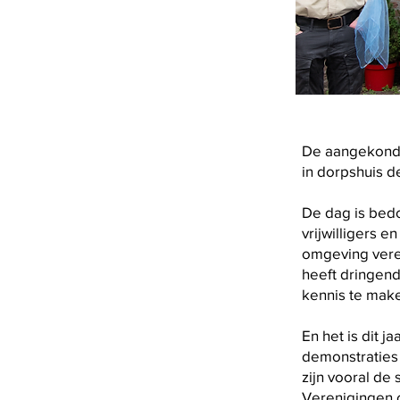
De aangekondi
in dorpshuis d
De dag is bedo
vrijwilligers 
omgeving vere
heeft dringend
kennis te make
En het is dit 
demonstraties 
zijn vooral de
Verenigingen o