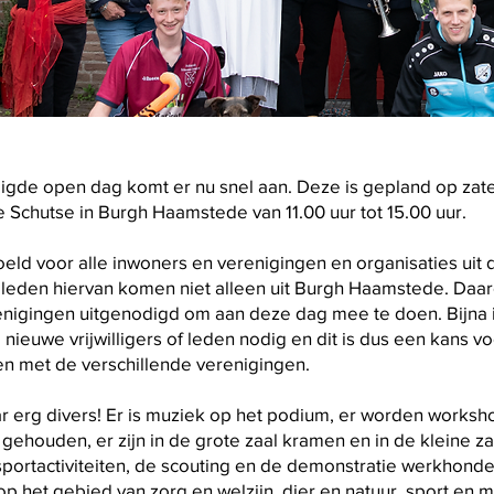
gde open dag komt er nu snel aan. Deze is gepland op za
e Schutse in Burgh Haamstede van 11.00 uur tot 15.00 uur.
eld voor alle inwoners en verenigingen en organisaties uit
en leden hiervan komen niet alleen uit Burgh Haamstede. Daaro
nigingen uitgenodigd om aan deze dag mee te doen. Bijna 
 nieuwe vrijwilligers of leden nodig en dit is dus een kans v
n met de verschillende verenigingen.
jaar erg divers! Er is muziek op het podium, er worden works
gehouden, er zijn in de grote zaal kramen en in de kleine za
 sportactiviteiten, de scouting en de demonstratie werkhond
p het gebied van zorg en welzijn, dier en natuur, sport en m