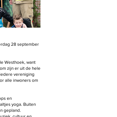
terdag 28 september
 de Westhoek, want
m zijn er uit de hele
iedere vereniging
oor alle inwoners om
hops en
altjes yoga. Buiten
en gepland.
uziek, cultuur en