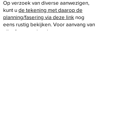
Op verzoek van diverse aanwezigen,
kunt u
de tekening met daarop de
planning/fasering via deze link
nog
eens rustig bekijken. Voor aanvang van
elke fase worden de
bewoners/ondernemers in het
plangebied door Van Gelder per brief
op de hoogte gesteld van de
werkzaamheden en mogelijke hinder.
De werkzaamheden starten eind
september 2025 en we streven ernaar
rond Pasen 2026 gereed te zijn.
Volg ons op Facebook