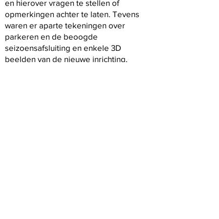
en hierover vragen te stellen of
opmerkingen achter te laten. Tevens
waren er aparte tekeningen over
parkeren en de beoogde
seizoensafsluiting en enkele 3D
beelden van de nieuwe inrichting.
De gemeentelijke medewerkers en
adviseurs beoordelen de komende
weken alle opmerkingen en zullen dan
het voorlopig ontwerp afronden.
Het tweede kwartaal van 2023 staat het
definitief ontwerp op het programma en
zullen we wederom de omgeving
uitnodigen om dit te beoordelen.
Volg ons op Facebook