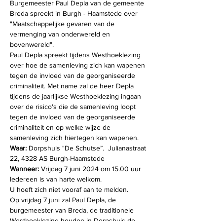
Burgemeester Paul Depla van de gemeente 
Breda spreekt in Burgh - Haamstede over 
"Maatschappelijke gevaren van de 
vermenging van onderwereld en 
bovenwereld".
Paul Depla spreekt tijdens Westhoeklezing 
over hoe de samenleving zich kan wapenen 
tegen de invloed van de georganiseerde 
criminaliteit. Met name zal de heer Depla 
tijdens de jaarlijkse Westhoeklezing ingaan 
over de risico's die de samenleving loopt 
tegen de invloed van de georganiseerde 
criminaliteit en op welke wijze de 
samenleving zich hiertegen kan wapenen.
Waar:
 Dorpshuis "De Schutse”.  Julianastraat 
22, 4328 AS Burgh-Haamstede 
Wanneer:
 Vrijdag 7 juni 2024 om 15.00 uur  
Iedereen is van harte welkom.  
U hoeft zich niet vooraf aan te melden. 
Op vrijdag 7 juni zal Paul Depla, de 
burgemeester van Breda, de traditionele 
Westhoeklezing houden in Dorpshuis de 