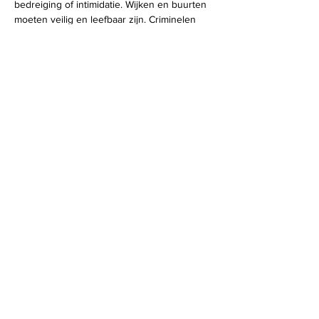
bedreiging of intimidatie. Wijken en buurten 
moeten veilig en leefbaar zijn. Criminelen 
mogen ondernemers niet verleiden om voor 
hen aan de slag te gaan.
Maar criminelen zijn niet altijd goed 
herkenbaar en maken gewoon gebruik van 
de banken, verzekeraars of financieel 
adviseurs om criminele winsten wit te 
wassen; ze gebruiken transportdiensten om 
drugs te smokkelen en te distribueren, 
installatiebedrijven om hennepkwekerijen te 
bouwen, huisjes op vakantieparken om 
mensen te verbergen en illegale prostitutie 
te organiseren.
Hoe de burger en de samenleving dat 
sluipende proces kunnen tegengaan zal het 
onderwerp zijn van de Westhoeklezing door 
Paul Depla.
Paul Depla
Burgemeester Paul Depla (PvdA) is 
voorzitter van de gemeenteraad en het 
college van B&W van Breda en is onder 