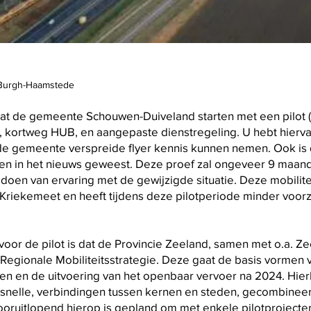
 Burgh-Haamstede
at de gemeente Schouwen-Duiveland starten met een pilot (
, kortweg HUB, en aangepaste dienstregeling. U hebt hierv
de gemeente verspreide flyer kennis kunnen nemen. Ook is 
en in het nieuws geweest. Deze proef zal ongeveer 9 maan
pdoen van ervaring met de gewijzigde situatie. Deze mobilite
riekemeet en heeft tijdens deze pilotperiode minder voorz
voor de pilot is dat de Provincie Zeeland, samen met o.a.
Regionale Mobiliteitsstrategie. Deze gaat de basis vormen 
en en de uitvoering van het openbaar vervoer na 2024. Hier
 snelle, verbindingen tussen kernen en steden, gecombinee
ooruitlopend hierop is gepland om met enkele pilotprojecten