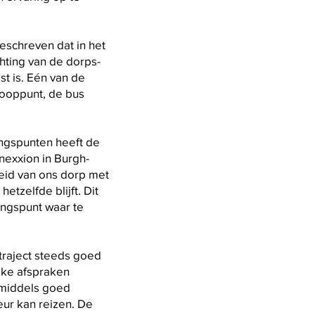
eschreven dat in het
chting van de dorps-
st is. Eén van de
nooppunt, de bus
ngspunten heeft de
exxion in Burgh-
heid van ons dorp met
tzelfde blijft. Dit
angspunt waar te
rtraject steeds goed
ijke afspraken
 middels goed
ur kan reizen. De