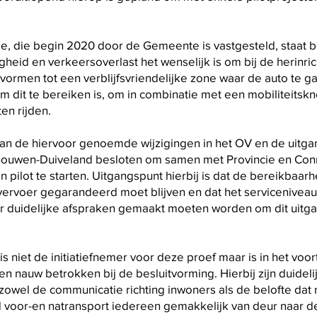
ie, die begin 2020 door de Gemeente is vastgesteld, staat b
igheid en verkeersoverlast het wenselijk is om bij de herinri
vormen tot een verblijfsvriendelijke zone waar de auto te ga
 dit te bereiken is, om in combinatie met een mobiliteitsk
en rijden.
an de hiervoor genoemde wijzigingen in het OV en de uitga
uwen-Duiveland besloten om samen met Provincie en Conn
pilot te starten. Uitgangspunt hierbij is dat de bereikbaar
ervoer gegarandeerd moet blijven en dat het serviceniveau he
er duidelijke afspraken gemaakt moeten worden om dit uitg
s niet de initiatiefnemer voor deze proef maar is in het voo
n nauw betrokken bij de besluitvorming. Hierbij zijn duidel
owel de communicatie richting inwoners als de belofte dat
voor-en natransport iedereen gemakkelijk van deur naar de