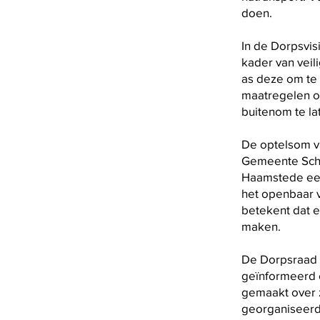
doen.
In de Dorpsvis
kader van veil
as deze om te 
maatregelen om
buitenom te lat
De optelsom v
Gemeente Scho
Haamstede een 
het openbaar v
betekent dat 
maken.
De Dorpsraad i
geïnformeerd e
gemaakt over z
georganiseerd 