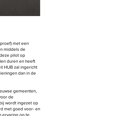
proef) met een
an middels de
deze pilot op
den duren en heeft
it HUB zal ingericht
ieningen dan in de
 Zeeuwse gemeenten,
voor de
bij wordt ingezet op
rd met goed voor- en
 ervaring op te